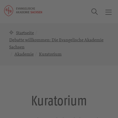
Suche
T
o
g
Startseite
g
l
Debatte willkommen: Die Evangelische Akademie
e
Sachsen
n
Akademie
Kuratorium
a
v
i
g
a
t
Kuratorium
i
o
n