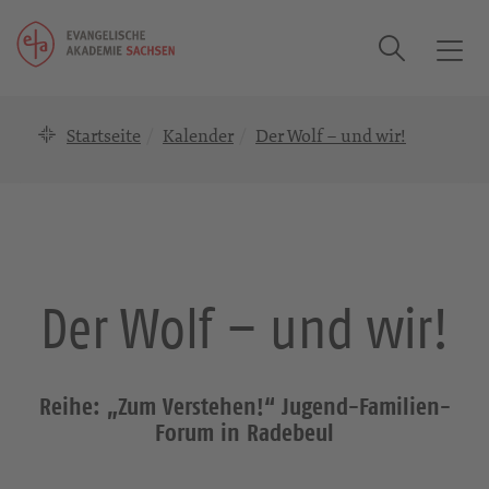
Suche
T
o
g
Startseite
Kalender
Der Wolf – und wir!
g
l
e
n
a
v
i
Der Wolf – und wir!
g
a
t
i
Reihe: „Zum Verstehen!“ Jugend-Familien-
o
Forum in Radebeul
n