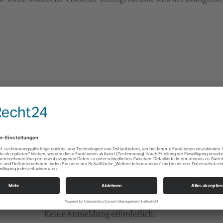
Politisches Abendgebet
Friedenskirche Leipzig-Gohlis
Kirchplatz 3
04155 Leipzig
akademie@evlks.de
n
Für Rückfragen:
Prof. Dr. Alexander Deeg (alexander.deeg@uni-leip
Keine Anmeldung erforderlich.