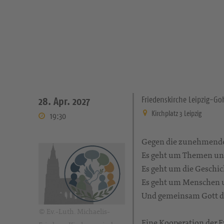
Friedenskirche Leipzig-Go
28. Apr. 2027
Kirchplatz 3 Leipzig
19:30
Gegen die zunehmende 
Es geht um Themen un
Es geht um die Geschi
Es geht um Menschen u
Und gemeinsam Gott di
© Ev.-Luth. Michaelis-
Eine Kooperation der 