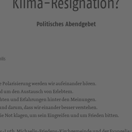
Klima-Resignation?
Politisches Abendgebet
hlis
Polarisierung werden wir aufeinander hören.
d um den Austausch von Erlebtem.
chten und Erfahrungen hinter den Meinungen.
nd darum, dass wir einander besser verstehen.
e Not klagen, um sein Eingreifen und um Frieden bitten.
Ev.-Luth. Michaelis-Friedens-Kirchgemeinde und der Evangeli