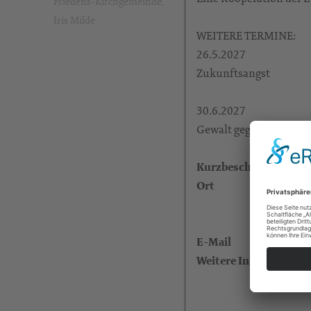
Friedens-Kirchgemeinde,
Iris Milde
WEITERE TERMINE:
26.5.2027
Zukunftsangst
30.6.2027
Gewalt gegen Frauen
Kurzbeschreibung
Ort
E-Mail
Weitere Informatione