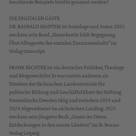
leuchtende Beispiele hierfür genannt werden?
DIE DIGITALEN GÄSTE
DR. RAINALD MANTHE ist Soziologe und Autor. 2025
erschien sein Band „Demokratie fehlt Begegnung.
Über Alltagsorte des sozialen Zusammenhalts“ im
Verlag transcript.
FRANK RICHTER ist ein deutscher Politiker, Theologe
und Bürgerrechtler. Er war untern anderem als
Direktor der Sächsischen Landeszentrale für
politische Bildung und Geschäftsführer der Stiftung
Frauenkirche Dresden tätig und zwischen 2019 und
2024 Abgeordneter im sächsischen Landtag. 2025
erschien sein jüngstes Buch „Oasen im Osten.
Entdeckungen in den neuen Ländern“ im St. Benno-
Verlag Leipzig.