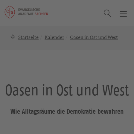
Suche
T
o
g
Startseite
Kalender
Oasen in Ost und West
g
l
e
n
a
v
i
Oasen in Ost und West
g
a
t
i
Wie Alltagsräume die Demokratie bewahren
o
n