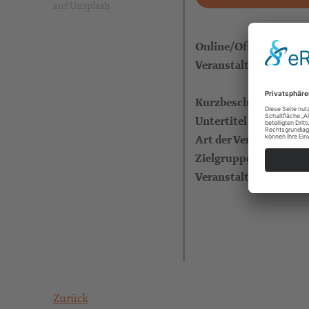
auf Unsplash
Online/Offline
Veranstaltungsort
Kurzbeschreibung /
Untertitel
Art der Veranstaltung
Zielgruppe
Veranstalter
Zurück