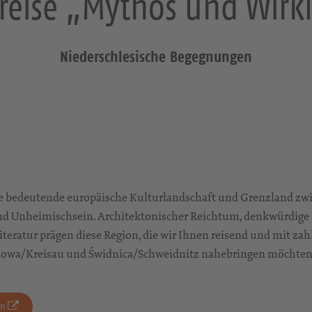
reise „Mythos und Wirkl
Niederschlesische Begegnungen
ine bedeutende europäische Kulturlandschaft und Grenzland z
d Unheimischsein. Architektonischer Reichtum, denkwürdige
Literatur prägen diese Region, die wir Ihnen reisend und mit za
żowa/Kreisau und Świdnica/Schweidnitz nahebringen möchten
en