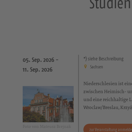
Studien
*) siehe Beschreibung
05. Sep. 2026 -
Sachsen
11. Sep. 2026
Niederschlesien ist e
zwischen Heimisch- un
und eine reichhaltige 
Wroclaw/Breslau, Krzy
Foto von Mateusz Brejnak
zur Veranstaltung anmeld