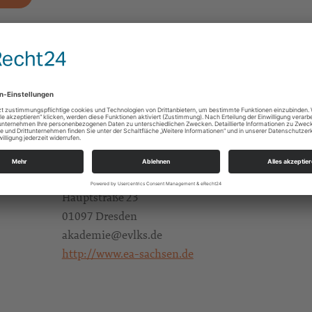
Präsenz
*) siehe Beschreibung
Sachsen
Niederschlesische Begegnungen
Fortbildungen/Seminare/Vorträge
Alle
Evangelische Akademie Sachsen
Hauptstraße 23
01097 Dresden
akademie@evlks.de
http://www.ea-sachsen.de