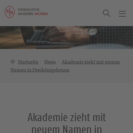
Suche
T
o
g
g
l
e
n
Startseite
News
Akademie zieht mit neuem
a
Namen in Dreikönigsforum
v
i
g
a
t
i
Akademie zieht mit
o
n
neuem Namen in