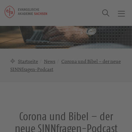
Suche
T
o
g
g
l
e
n
Startseite
News
Corona und Bibel – der neue
a
SINNfragen-Podcast
v
i
g
a
t
i
Corona und Bibel – der
o
n
neue SINNfragen-Podcast