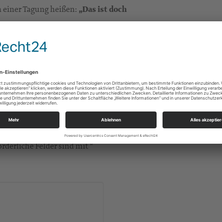
n einer Tagung heißen:
„Das ist doch
 Initiativen hinweisen!
.de
rderliche Felder sind mit *