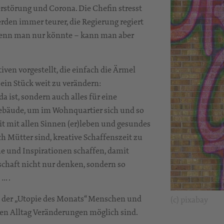
rstörung und Corona. Die Chefin stresst
rden immer teurer, die Regierung regiert
 wenn man nur könnte – kann man aber
ven vorgestellt, die einfach die Ärmel
in Stück weit zu verändern:
 ist, sondern auch alles für eine
Gebäude, um im Wohnquartier sich und so
 mit allen Sinnen (er)leben und gesundes
h Mütter sind, kreative Schaffenszeit zu
me und Inspirationen schaffen, damit
chaft nicht nur denken, sondern so
… .
 der „Utopie des Monats“ Menschen und
(c) pixabay
enen Alltag Veränderungen möglich sind.