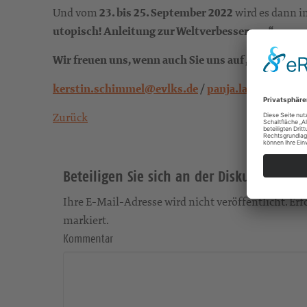
Und vom
23. bis 25. September 2022
wird es dann i
utopisch! Anleitung zur Weltverbesserung“
.
Wir freuen uns, wenn auch Sie uns auf „utopische“
kerstin.schimmel@evlks.de
/
panja.lange@evlks
Zurück
Beteiligen Sie sich an der Diskussion
Ihre E-Mail-Adresse wird nicht veröffentlicht. Erfo
markiert.
Kommentar