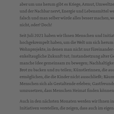
aber um uns herum gibt es Kriege, Armut, Umweltze
und der Nachbar nervt, Energie und Lebensmittel we
falsch und man selber würde alles besser machen,
nicht, oder? Doch!
Seit Juli 2021 haben wir Ihnen Menschen und Initiati
hochgekrempelt haben, um die Welt um sich herum e
Wohnprojekte, in denen man nicht nur füreinander da
enkeltaugliche Zukunft tut; Instandsetzung alter 
manche Idee gemeinsam zu bewegen; Nachhaltigkeit
Brot zu backen und zu teilen; Künstlerinnen, die auc
ermöglichen, die die Kinder nicht ausschließt; Räu
Menschen sich als Gestaltende erleben; Gastfreunds
umzusetzen, dass Menschen Heimat finden können 
Auch in den nächsten Monaten werden wir Ihnen in
Initiativen vorstellen, die zeigen, dass auch im eig