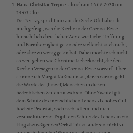
Hans-Christian Trepte
schrieb am 16.06.2020 um
14:03 Uhr:
Der Beitrag spricht mir aus der Seele. Oft habe ich
mich gefragt, was die Kirche in der Corona-Krise
hinsichtlich christlicher Werte wie Liebe, Hoffnung
und Barmherzigkeit getan oder vielleicht auch nicht,
oder aber zu wenig getan hat. Dabei möchte ich nicht
so weit gehen wie Christine Lieberknecht, die den
Kirchen Versagen in der Corona-Krise vorwirft. Eher
stimme ich Margot Käßmann zu, der es darum geht,
die Würde des (Einzel)Menschen in diesen
bedrohlichen Zeiten zu wahren. Ohne Zweifel gilt
dem Schutz des menschlichen Lebens als hohes Gut
höchste Priorität, doch nicht allein und nicht
verabsolutierend. Es gilt den Schutz des Lebens in ein
klug abzuwägendes Verhältnis zu anderen, nicht zu
unterschätzenden Werten zu setzen, u.a. zur