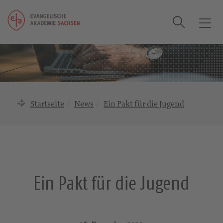
Suche
T
o
g
g
l
e
n
Startseite
News
Ein Pakt für die Jugend
a
v
i
g
a
t
Ein Pakt für die Jugend
i
o
n