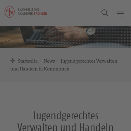
Suche
T
o
g
g
l
e
n
Startseite
News
Jugendgerechtes Verwalten
a
und Handeln in Kommunen
v
i
g
a
t
i
Jugendgerechtes
o
n
Verwalten und Handeln