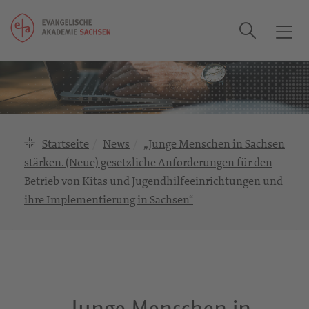
Suche
T
o
g
g
l
e
n
Startseite
News
„Junge Menschen in Sachsen
a
stärken. (Neue) gesetzliche Anforderungen für den
v
Betrieb von Kitas und Jugendhilfeeinrichtungen und
i
ihre Implementierung in Sachsen“
g
a
t
i
o
n