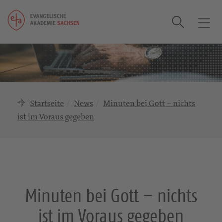
Suche
T
o
g
g
l
e
n
Startseite
News
Minuten bei Gott – nichts
a
ist im Voraus gegeben
v
i
g
a
t
i
Minuten bei Gott – nichts
o
n
ist im Voraus gegeben