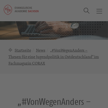
Suche
T
o
g
g
l
e
n
Startseite
News
„#VonWegenAnders –
a
Thesen für eine Jugendpolitik in Ostdeutschland“ im
v
Fachmagazin CORAX
i
g
a
t
i
o
„#VonWegenAnders –
n