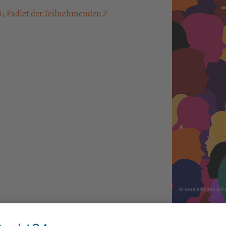
1
;
Padlet der Teilnehmenden 2
© Gerd Altman