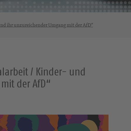
 und ihr unzureichender Umgang mit der AfD“
larbeit / Kinder- und
mit der AfD“