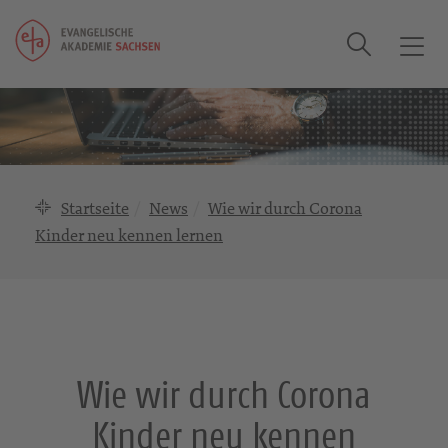
Suche
T
o
g
g
l
e
n
Startseite
News
Wie wir durch Corona
a
Kinder neu kennen lernen
v
i
g
a
t
i
Wie wir durch Corona
o
n
Kinder neu kennen