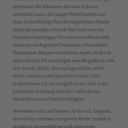
Zeitpunkt alle Klischees, die man sich nur
vorstellen kann: Ein junger Wessi kommt mal
eben locker flockig über die eingestürzte Mauer
daher gesprungen und soll den Ossis nun das
Schreiben beibringen! Vor mir ein endloses Feld
voller psychologischer Tretminen. Die meisten
Teilnehmer, Männer wie Frauen, waren 20 der 30
Jahre älter als ich und trugen eine Biografie in sich,
von der ich nichts, aber auch gar nichts selbst
erlebt, erfahren oder gar erlitten hatte. Und
ausgerechnet ich, der Junglehrer aus dem wohl
behüteten Hamburg und Kiel, sollte diesen
Menschen zum Schreiben bringen?
Sie werden mich auffressen, dachte ich, langsam,
aber sicher, und zwar mit gutem Recht. Innerlich
wurde ich immer kleiner und wäre gerne