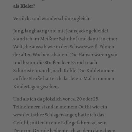
als Kieler?
Verrückt und wunderschön zugleich!
Jung, langhaarig und mit Jeansjacke gekleidet
stand ich im Meißner Bahnhof und damit in einer
Welt, die aussah wie in den Schwarzweiß-Filmen
der alten Wochenschauen. Die Häuser waren grau
und braun, die Straßen leer. Es roch nach
Schornsteinrauch, nach Kohle. Die Kohletonnen
auf der Straße hatte ich das letzte Mal in meinen
Kindertagen gesehen.
Und als ich da plötzlich vor ca. 20 oder 25
Teilnehmern stand in meinem Outfit wie ein
westdeutscher Schlagersänger, hatte ich das
Gefühl, mitten in eine Falle gefahren zu sein.
Denn im Grunde bediente ich zu dem damaligen